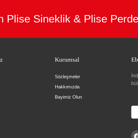
n Plise Sineklik & Plise Perd
z
Kurumsal
Eb
İnd
Sözleşmeler
bü
Hakkımızda
Bayimiz Olun