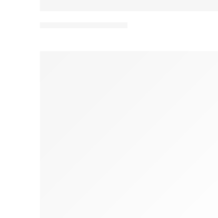
18mm Seri Aksesuarları
28MM
ÖZEL