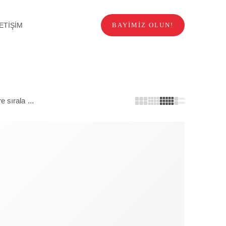
LETİŞİM
BAYIMIZ OLUN!
e sırala
...